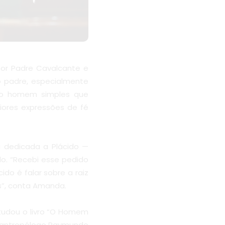
por Padre Cavalcante e
 padre, especialmente
, o homem simples que
ores expressões de fé
 dedicada a Plácido —
o. “Recebi esse pedido
do é falar sobre a raiz
s”, conta Amanda.
Estudou o livro “O Homem
o antropólogo Raymundo