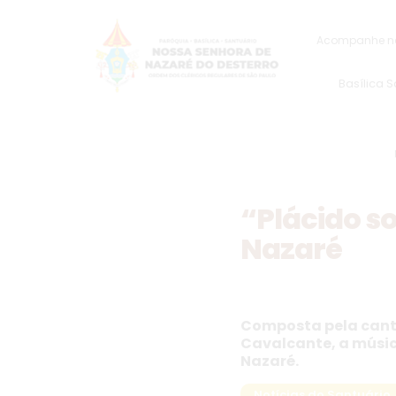
Acompanhe na
Basílica 
“Plácido so
Nazaré
Composta pela canto
Cavalcante, a músic
Nazaré.
Notícias do Santuário