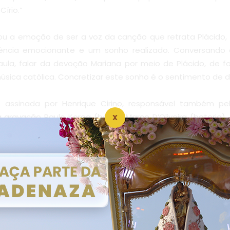
írio.”
tou a emoção de ser a voz da canção que retrata Plácido, 
riência emocionante e um sonho realizado. Conversando
la, falar da devoção Mariana por meio de Plácido, de fo
música católica. Concretizar este sonho é o sentimento de d
 assinada por Henrique Cirino, responsável também pel
 gravação Paulo Korea (baixo), Marco D’Oliveira (bateria),
X
es (backing vocal). A canção é interpretada pelo próprio 
ze Audiovisual, dirigido por Cirino.
stá disponível em todas as plataformas digitais de str
azaré.
ução