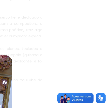
servo fiel e dedicado a
 com a compositora, a
rma poética, traz algo
ever cumprido” explica.
os pianos, teclados e
 Igor Capela (guitarra e
Padre Cavalcante, e foi
eaming e no YouTube da