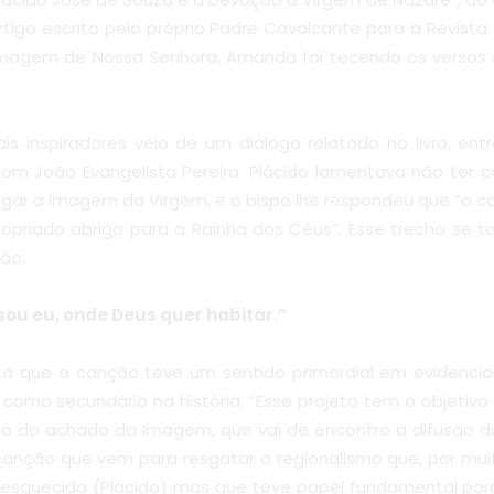
tigo escrito pelo próprio Padre Cavalcante para a Revista 
imagem de Nossa Senhora, Amanda foi tecendo os versos 
nspiradores veio de um diálogo relatado no livro, entre 
om João Evangelista Pereira. Plácido lamentava não ter c
rigar a imagem da Virgem, e o bispo lhe respondeu que “o
opriado abrigo para a Rainha dos Céus”. Esse trecho se t
rão:
sou eu, onde Deus quer habitar.”
a que a canção teve um sentido primordial em evidenci
 como secundário na história. “Esse projeto tem o objetivo
no do achado da Imagem, que vai de encontro a difusão 
anção que vem para resgatar o regionalismo que, por muit
 esquecida (Plácido) mas que teve papel fundamental pa