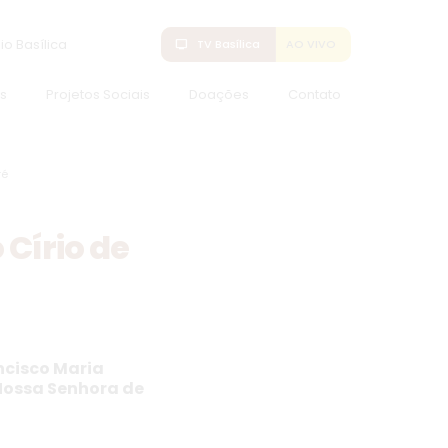
io Basílica
tv
TV Basílica
AO VIVO
s
Projetos Sociais
Doações
Contato
ré
 Círio de
ncisco Maria
Nossa Senhora de