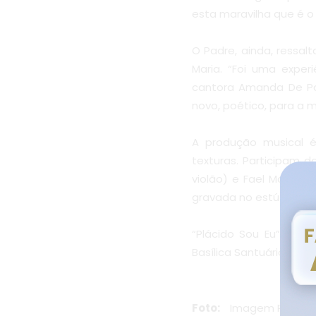
esta maravilha que é o C
O Padre, ainda, ressal
Maria. “Foi uma expe
cantora Amanda De Pau
novo, poético, para a 
A produção musical é
texturas. Participam da
violão) e Fael Magalhã
gravada no estúdio Reali
“Plácido Sou Eu” já e
Basílica Santuário de N
Foto:
Imagem Reprod