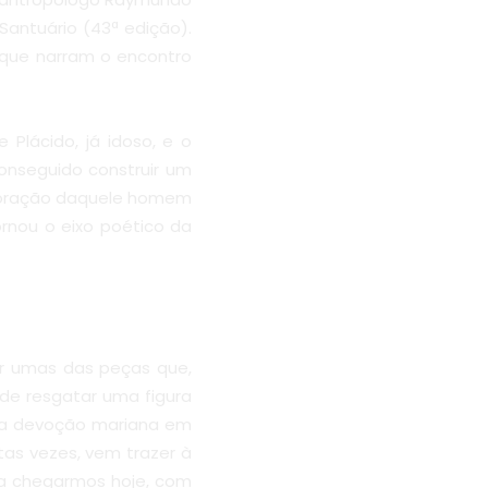
Santuário (43ª edição).
que narram o encontro
Plácido, já idoso, e o
onseguido construir um
 coração daquele homem
ornou o eixo poético da
ar umas das peças que,
 de resgatar uma figura
da devoção mariana em
as vezes, vem trazer à
ra chegarmos hoje, com