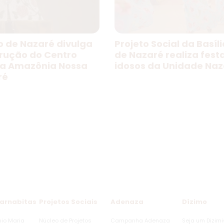
o de Nazaré divulga
Projeto Social da Basíl
trução do Centro
de Nazaré realiza fest
da Amazônia Nossa
idosos da Unidade Naz
ré
arnabitas
Projetos Sociais
Adenaza
Dízimo
nio Maria
Núcleo de Projetos
Campanha Adenaza
Seja um Dizimi