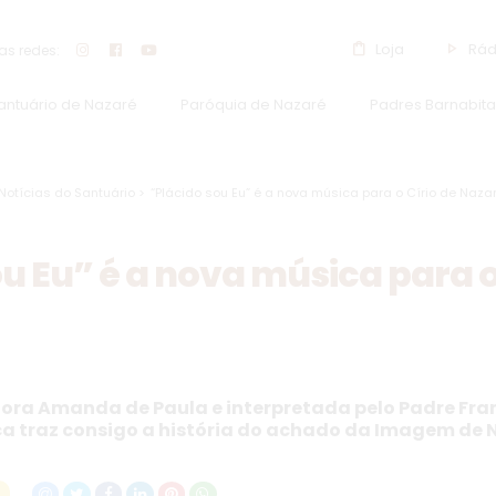
shopping_bag
play_arrow
Loja
Rád
s redes:
Santuário de Nazaré
Paróquia de Nazaré
Padres Barnabita
Notícias do Santuário >
“Plácido sou Eu” é a nova música para o Círio de Naza
u Eu” é a nova música para o
ra Amanda de Paula e interpretada pelo Padre Fra
a traz consigo a história do achado da Imagem de 