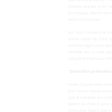
Heraldo Maués, e um ar
Em oração diante da 
entre fé e poesia.
Um dos momentos mais i
então bispo do Pará, D
oratório digno para ab
humilde era o mais apr
canção e inspirou o ref
“Santuário preferido 
Padre Cavalcante cont
por muitas vezes, está
que é medular em tor
Belém do Pará. É uma c
tona uma figura que é