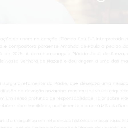
evoção se unem na canção “Plácido Sou Eu”. Interpretada 
a e compositora paraense Amanda de Paula a pedido do
ré de 2025. A obra homenageia Plácido José de Souza
e Nossa Senhora de Nazaré e deu origem a uma das mai
r surgiu diretamente do Padre, que desejava uma música
a difusão da devoção nazarena, mas muitas vezes esquecid
m um senso profundo de responsabilidade. Falar sobre Pláci
ambém sobre humildade, acolhimento e amor à Mãe de Deu
artista mergulhou em referências históricas e espirituais. 
lácido José de Souza e a Devoção à Virgem de Nazaré”, d