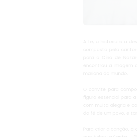
A fé, a história e a d
composta pela cantor
para o Círio de Naza
encontrou a imagem d
mariana do mundo.
O convite para compo
figura essencial para 
com muita alegria e co
da fé de um povo, e t
Para criar a canção, a 
que Achou a Santa — P