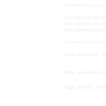
inicialmente na França
A devoção a Nossa Sen
Deus, espalhou-se ra
Maria àquelas pessoa
Com informações da Canç
Texto: Allan Bentes – A
Foto:
Karol Coelho | A
Tags
Basílica
Nazar