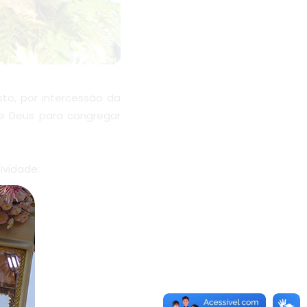
to, por intercessão da
e Deus para congregar
ividade: