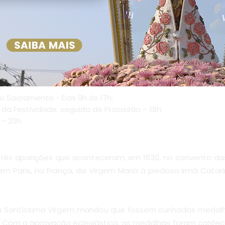
eguida de Adoração ao Santíssimo Sacramento – 18h;
 e atrações musicais na Casa de Plácido – 19h;
antíssimo Sacramento, presidida pelo Pároco de Nazaré,
;
o Sacramento - Das 9h às 17h;
da Festividade, seguida de Procissão – 18h;
– 20h.
 três aparições que aconteceram, em 1830, no convento da
em Paris, na França, da Virgem Maria à piedosa irmã Catar
a Santíssima Virgem mandou que fossem cunhadas medalh
 Com a aprovação eclesiástica, as medalhas foram confecc