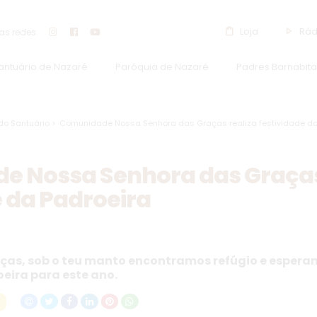
shopping_bag
play_arrow
Loja
Rád
s redes:
Santuário de Nazaré
Paróquia de Nazaré
Padres Barnabita
do Santuário >
Comunidade Nossa Senhora das Graças realiza festividade da
 Nossa Senhora das Graças
e da Padroeira
ças, sob o teu manto encontramos refúgio e esperan
eira para este ano.