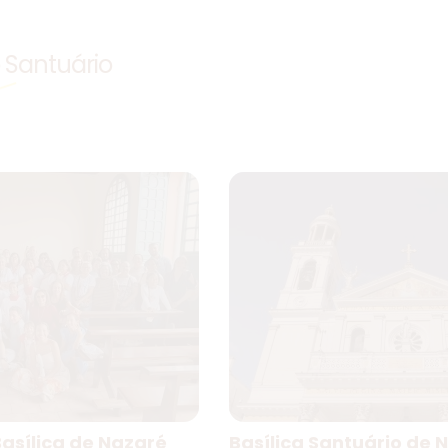
o Santuário
asílica de Nazaré
Basílica Santuário de 