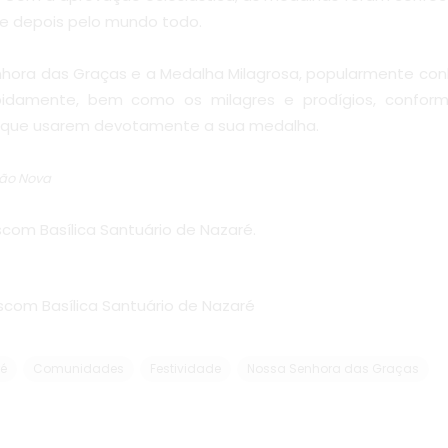
, e depois pelo mundo todo.
hora das Graças e a Medalha Milagrosa, popularmente con
pidamente, bem como os milagres e prodígios, confo
s que usarem devotamente a sua medalha.
ão Nova
scom Basílica Santuário de Nazaré.
scom Basílica Santuário de Nazaré
é
Comunidades
Festividade
Nossa Senhora das Graças