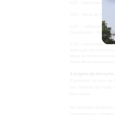
15/11 - Santa Missa, s
22/11 - Show de Prêmios
24/11 - Adoração ao S
Cavalcante – 19h;
27/11 - Santa Missa – 8h
Adoração ao Santíssim
Missa de Encerramento 
Show de Encerramento 
A origem da devoção.
O princípio foi com as
São Vicente de Paulo, 
dos idosos.
Na segunda aparição, 
concedidas a Catarina.