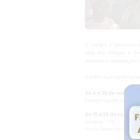
O tempo é oportuno pa
Mãe das Graças. A Co
durante a celebração d
Confira a programação,
De 4 a 26 de novembr
Peregrinações nos lare
De 15 a 26 de novemb
Novena - 17h;
Santa Missa na Capela 