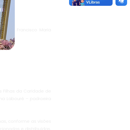
 Padre Francisco Maria
s Filhas da Caridade de
ina Labouré – padroeira
as, conforme as visões
ionadas e distribuídas,