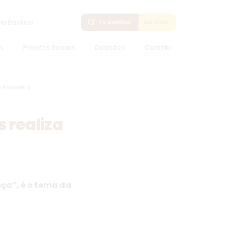
io Basílica
tv
TV Basílica
AO VIVO
s
Projetos Sociais
Doações
Contato
 Padroeira
 realiza
ça”, é o tema da