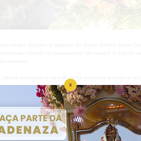
ra render orações e súplicas ao Nosso Senhor Jesus Cris
munidade convida os paroquianos de Nazaré e o povo d
os festejos.
 abaixo, e programe-se para estar presente durante a fest
X
o.
s que estão nas diaconias da comunidade.
ro, na Capela da Comunidade.
– 18h.