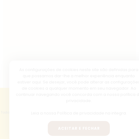
As configurações de cookies neste site são definidas para
que possamos dar-lhe a melhor experiência enquanto
estiver aqui. Se desejar, você pode alterar as configuraçõe
de cookies a qualquer momento em seu navegador. Ao
continuar navegando você concorda com a nossa política 
privacidade.
Copyright © 2026 - Basílica de Nazaré.
Todos os direitos reservados, navegando no site você aceita a nossa
política
Leia a nossa
Política de privacidade
na integra.
de privacidade
.
ACEITAR E FECHAR
Desenvolvido com
por