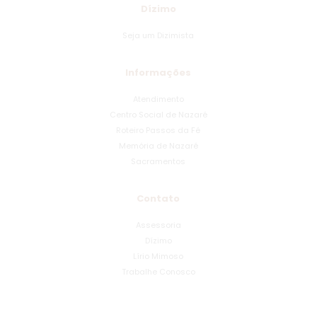
Dízimo
Seja um Dizimista
Informações
Atendimento
Centro Social de Nazaré
Roteiro Passos da Fé
Memória de Nazaré
Sacramentos
Contato
Assessoria
Dízimo
Lírio Mimoso
Trabalhe Conosco