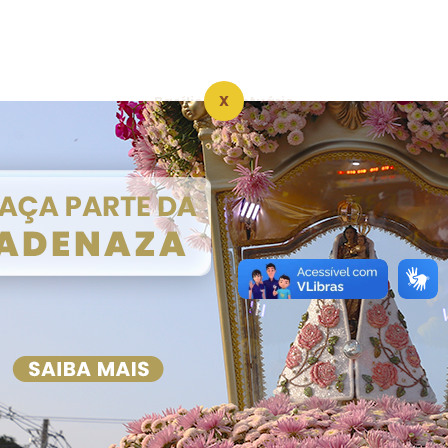
X
Basílica-Santuário
Sobre a Basílica
Linha do Tempo
Devoção
Medalhões
Altares
Tour 360°
Paróquia de Nazaré
Sobre a Paróquia
Pároco de Nazaré
Comunidades
Pastorais
Movimentos