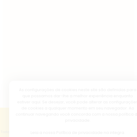
As configurações de cookies neste site são definidas para
que possamos dar-lhe a melhor experiência enquanto
estiver aqui. Se desejar, você pode alterar as configuraçõe
de cookies a qualquer momento em seu navegador. Ao
continuar navegando você concorda com a nossa política 
privacidade.
Copyright © 2026 - Basílica de Nazaré.
Todos os direitos reservados, navegando no site você aceita a nossa
política
Leia a nossa
Política de privacidade
na integra.
de privacidade
.