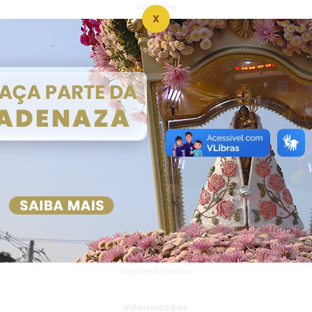
Seminário
X
Projetos Sociais
Núcleo de Projetos Sociais
Unidade São Rafael
Unidade Sorena
Unidade Casulo
Unidade Nazaré
Adenaza
Campanha Adenaza
Faça Parte
Dízimo
Seja um Dizimista
Informações