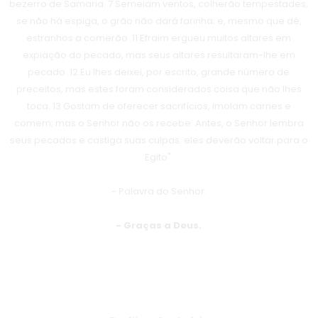
bezerro de Samaria. 7 Semeiam ventos, colherão tempestades;
se não há espiga, o grão não dará farinha; e, mesmo que dê,
estranhos a comerão. 11 Efraim ergueu muitos altares em
expiação do pecado, mas seus altares resultaram-lhe em
pecado. 12 Eu lhes deixei, por escrito, grande número de
preceitos, mas estes foram considerados coisa que não lhes
toca. 13 Gostam de oferecer sacrifícios, imolam carnes e
comem; mas o Senhor não os recebe. Antes, o Senhor lembra
seus pecados e castiga suas culpas: eles deverão voltar para o
Egito".
- Palavra do Senhor.
- Graças a Deus.