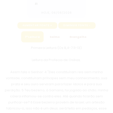
31
HOJE, 06/08/2026
AUMENTAR FONTE +
DIMINUIR FONTE -
1ª Leitura
Salmo
Evangelho
Primeira Leitura (Os 8,4-7.11-13)
Leitura da Profecia de Oséias.
Assim fala o Senhor: 4 "Eles constituíram reis sem minha
vontade; constituíram príncipes sem meu conhecimento; sua
prata e seu ouro serviram para fazer ídolos e para sua
perdição. 5 Teu bezerro, ó Samaria, foi jogado ao chão; minha
cólera inflamou-se contra eles. Até quando ficarão sem
purificar-se? 6 Esse bezerro provém de Israel; um artesão
fabricou-o, isso não é um deus; será feito em pedaços, esse