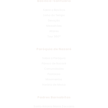
Basílica-Santuário
Sobre a Basílica
Linha do Tempo
Devoção
Medalhões
Altares
Tour 360°
Paróquia de Nazaré
Sobre a Paróquia
Pároco de Nazaré
Comunidades
Pastorais
Movimentos
Horário de Missa
Padres Barnabitas
Santo Antonio Maria Zaccaria