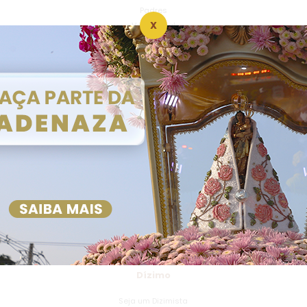
Padres
X
Vocacional
Seminário
Projetos Sociais
Núcleo de Projetos Sociais
Unidade São Rafael
Unidade Sorena
Unidade Casulo
Unidade Nazaré
Adenaza
Campanha Adenaza
Faça Parte
Dízimo
Seja um Dizimista