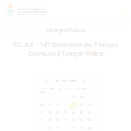
Liturgia Diária
07.Jul - 14º Semana do Tempo
Comum | Terça-feira
JUN
JULHO 2026
AGO
DOM
SEG
TER
QUA
QUI
SEX
SAB
01
02
03
04
05
06
07
08
09
10
11
12
13
14
15
16
17
18
19
20
21
22
23
24
25
26
27
28
29
30