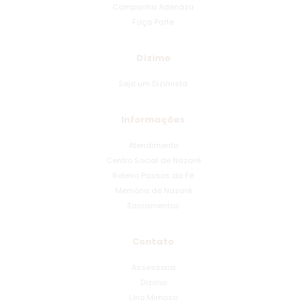
Campanha Adenaza
Faça Parte
Dízimo
Seja um Dizimista
Informações
Atendimento
Centro Social de Nazaré
Roteiro Passos da Fé
Memória de Nazaré
Sacramentos
Contato
Assessoria
Dízimo
Lírio Mimoso