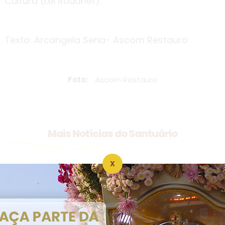
Cultura (Lei Rouanet).
Texto: Arcangela Sena- Ascom Restauro
Foto:
Ascom Restauro
Mais Notícias do Santuário
X