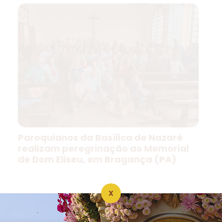
Paroquianos da Basílica de Nazaré
realizam peregrinação ao Memorial
de Dom Eliseu, em Bragança (PA)
X