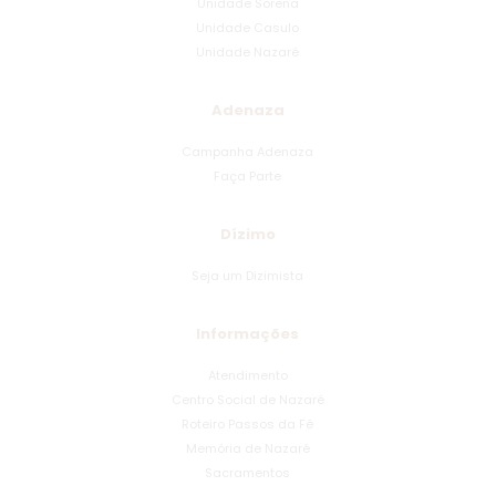
Unidade Sorena
Unidade Casulo
Unidade Nazaré
Adenaza
Campanha Adenaza
Faça Parte
Dízimo
Seja um Dizimista
Informações
Atendimento
Centro Social de Nazaré
Roteiro Passos da Fé
Memória de Nazaré
Sacramentos