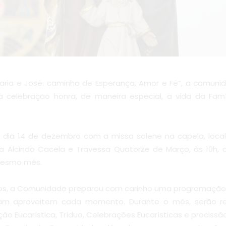
ria e José: caminho de Esperança, Amor e Fé”, a comunida
ta celebração honra, de maneira especial, a vida da Fam
dia 14 de dezembro com a missa solene na capela, loca
o
ida Alcindo Cacela e Travessa Quatorze de Março, às 10h
 mesmo mês.
, a Comunidade preparou com carinho uma programação cul
am aproveitem cada momento. Durante o mês, serão re
ão Eucarística, Tríduo, Celebrações Eucarísticas e procissão,