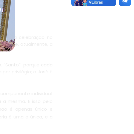
 fixou a celebração no
ifania; e, atualmente, a
. “Santo”, porque cada
or privilégio; e José é
componente individual.
á a mesma. E isso pelo
não é apenas único e
aria é uma e única, e a