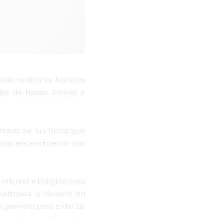
de realiza os festejos
ília de Nosso Senhor e
lizada na rua Domingos
, com encerramento dos
tural e litúrgica para
alizadas a Novena da
 prevista para o dia 28,