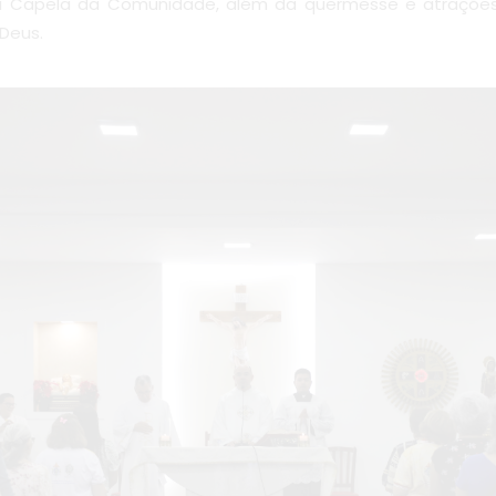
a Capela da Comunidade, além da quermesse e atrações
Deus.