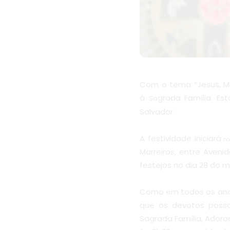
Com o tema “Jesus, Ma
à
grada Família. Es
S
a
Salvador.
A festividade iniciará
n
Marreiros, entre Aven
festejos no dia 28 do
Como em todos os anos
que os devotos poss
Sagrada Família, Adoraç