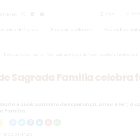
shopping_bag
play_arrow
Loja
Rád
s redes:
Santuário de Nazaré
Paróquia de Nazaré
Padres Barnabita
Notícias do Santuário >
Comunidade Sagrada Família celebra festividade
 Sagrada Família celebra f
Maria e José: caminho de Esperança, Amor e Fé”, a 
a Família.
minutos de leitura