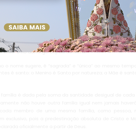
e Graças;
issa de Natal;
) e Missa (10h) em honra à Sagrada Família;
túrgica remontam ao século XVII. Em 1895, Papa Leão XIII
 da Epifania; Bento XV, em 1921, colocou-o na oitava da Ep
68 fixou-o no domingo depois do Natal.
mo o nome sugere, é “sagrada” e “única” ao mesmo tempo
s é santo: o Menino é Santo por natureza; a Mãe é santa p
 família é dada pela soma da santidade desigual de cada 
ricamente não houve outra família igual nem jamais haver
 cada membro de uma mesma família, como pessoa, 
m exclusivo, pois a predestinação absoluta de Cristo e M
clarada oficialmente a partir de Deus.