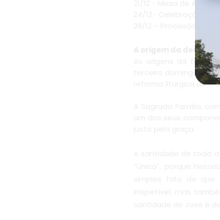
21/12 - Missa de Ação d
24/12- Celebração da M
28/12 – Procissão (8h30
A origem da devoção
As origens da festa li
terceiro domingo depois
reforma litúrgica de 19
A Sagrada Família, co
um dos seus componente
justo pela graça.
A santidade de toda a
“Única”, porque histo
simples fato de que
irrepetível, mas també
santidade de José é de