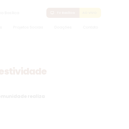
io Basílica
tv
TV Basílica
AO VIVO
s
Projetos Sociais
Doações
Contato
estividade
comunidade realiza