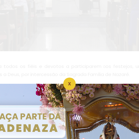
 todos os fiéis e devotos a participarem
os festejos,
D
s a Deus, por intercessão da Sagrada Família de Nazaré.
X
ão:
ividade: Novena nas diaconias;
a da Festividade;
Grupo Kayrós;
e celebrações;
a Cantata de Natal;
estividade com atividades e comidas típicas;