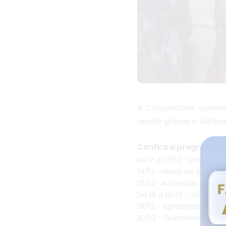
A Comunidade convida
render graças e súplica
Confira a programaç
De 1° a 12/12 - Pré-fest
14/12- Missa de abertur
15/12- Adoração com o 
De 16 a 18/12 - Tríduo d
19/12 - Apresentação d
20/12 - Quermesse da F