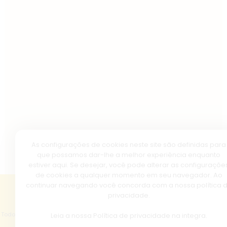
As configurações de cookies neste site são definidas para
que possamos dar-lhe a melhor experiência enquanto
estiver aqui. Se desejar, você pode alterar as configuraçõe
de cookies a qualquer momento em seu navegador. Ao
continuar navegando você concorda com a nossa política 
privacidade.
Copyright © 2026 - Basílica de Nazaré.
Todos os direitos reservados, navegando no site você aceita a nossa
política
Leia a nossa
Política de privacidade
na integra.
de privacidade
.