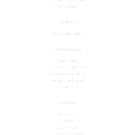
Faça Parte
Dízimo
Seja um Dizimista
Informações
Atendimento
Centro Social de Nazaré
Roteiro Passos da Fé
Memória de Nazaré
Sacramentos
Contato
Assessoria
Dízimo
Lírio Mimoso
Trabalhe Conosco