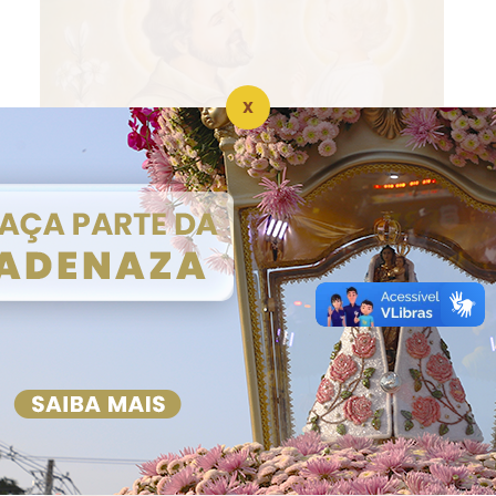
X
São José Operário e a dignidade do
trabalho
Além de ser esposo de Maria e pai terreno de Jesus,
São José enobrece o trabalho manual, com o qual
mantinha sua Sagrada Família, e participa do p...