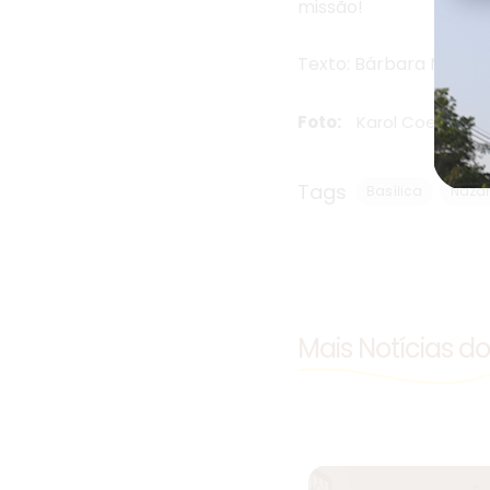
missão!
Texto: Bárbara Matoso
Foto:
Karol Coelho e A
Tags
Basílica
Nazar
Mais Notícias d