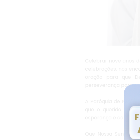
Celebrar nove anos de
celebrações, nos enc
oração para que De
perseverança para se
A Paróquia de Nazaré
que o querido padre
esperança e compromi
Que Nossa Senhora d