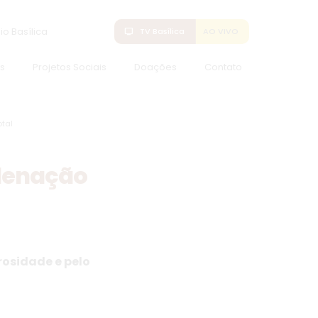
io Basílica
tv
TV Basílica
AO VIVO
s
Projetos Sociais
Doações
Contato
tal
rdenação
osidade e pelo