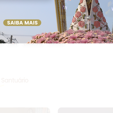
 | ASCOM Basílica Santuário de Nazaré.
llan Bentes - Ascom Basílica Santuário de Nazaré
é
Padre
Cavalcante
Profissão
o Santuário