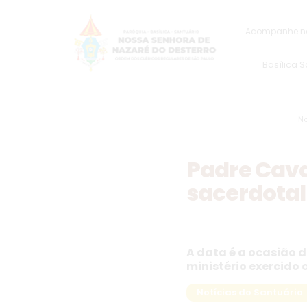
Acompanhe na
Basílica 
No
Padre Cava
sacerdotal
A data é a ocasião 
ministério exercido 
Notícias do Santuário