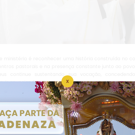
 ministério é reconhecer uma história construída no co
ontros pastorais e na presença constante junto ao pov
us continue sustentando sua vocação, concedendo
X
guir anunciando o Evangelho.
 se une em gratidão por esses nove anos de sacerdóci
 Cavalcante siga sendo sinal do amor de Deus, cond
sso cristão.
e Nazaré e Santo Antônio Maria Zaccaria continuem 