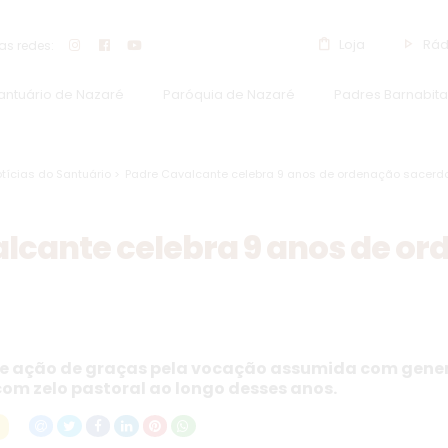
shopping_bag
play_arrow
Loja
Rád
s redes:
Santuário de Nazaré
Paróquia de Nazaré
Padres Barnabita
tícias do Santuário >
Padre Cavalcante celebra 9 anos de ordenação sacerdo
lcante celebra 9 anos de o
de ação de graças pela vocação assumida com gener
com zelo pastoral ao longo desses anos.