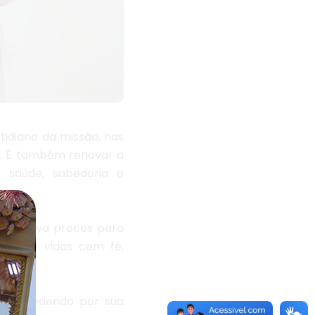
tidiano da missão, nas
o. É também renovar a
 saúde, sabedoria e
o e eleva preces para
uzindo vidas com fé,
intercedendo por sua