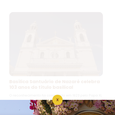
Basílica Santuário de Nazaré celebra
103 anos do título basilical
O reconhecimento foi concedido em 1923 pelo Papa XI,
X
reafirmando a importância do templo na
evangelização da Amazônia.