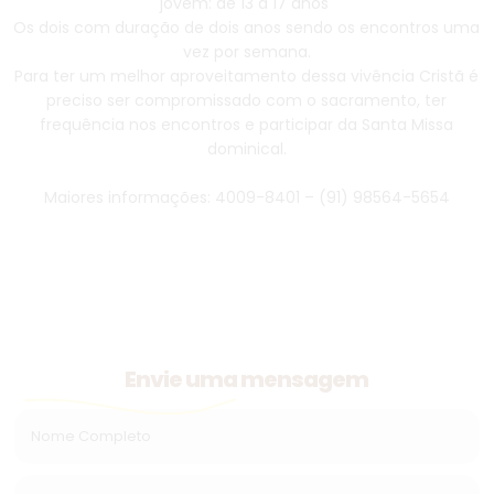
jovem: de 13 a 17 anos
Os dois com duração de dois anos sendo os encontros uma
vez por semana.
Para ter um melhor aproveitamento dessa vivência Cristã é
preciso ser compromissado com o sacramento, ter
frequência nos encontros e participar da Santa Missa
dominical.
Maiores informações: 4009-8401 – (91) 98564-5654
Envie uma mensagem