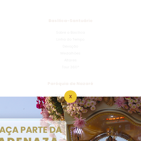
Basílica-Santuário
Sobre a Basílica
Linha do Tempo
Devoção
Medalhões
Altares
Tour 360°
Paróquia de Nazaré
Sobre a Paróquia
X
Pároco de Nazaré
Comunidades
Pastorais
Movimentos
Horário de Missa