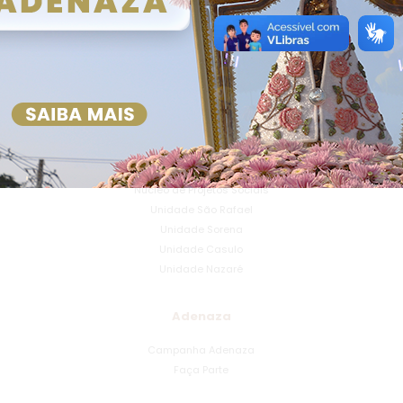
Padres Barnabitas
Santo Antonio Maria Zaccaria
Padres
Vocacional
Seminário
Projetos Sociais
Núcleo de Projetos Sociais
Unidade São Rafael
Unidade Sorena
Unidade Casulo
Unidade Nazaré
Adenaza
Campanha Adenaza
Faça Parte