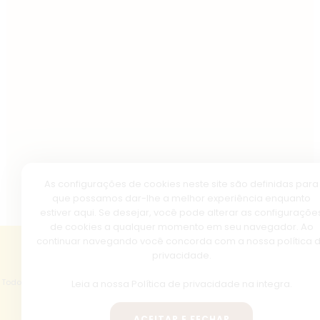
As configurações de cookies neste site são definidas para
que possamos dar-lhe a melhor experiência enquanto
estiver aqui. Se desejar, você pode alterar as configuraçõe
de cookies a qualquer momento em seu navegador. Ao
continuar navegando você concorda com a nossa política 
privacidade.
Copyright © 2026 - Basílica de Nazaré.
Todos os direitos reservados, navegando no site você aceita a nossa
política
Leia a nossa
Política de privacidade
na integra.
de privacidade
.
ACEITAR E FECHAR