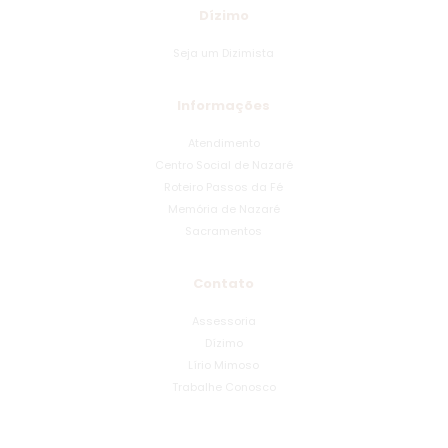
Dízimo
Seja um Dizimista
Informações
Atendimento
Centro Social de Nazaré
Roteiro Passos da Fé
Memória de Nazaré
Sacramentos
Contato
Assessoria
Dízimo
Lírio Mimoso
Trabalhe Conosco