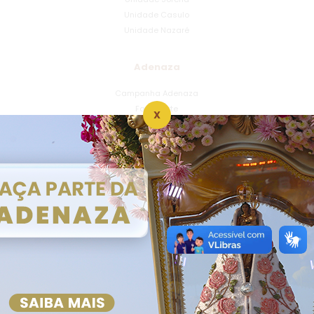
Unidade Casulo
Unidade Nazaré
Adenaza
Campanha Adenaza
Faça Parte
X
Dízimo
Seja um Dizimista
Informações
Atendimento
Centro Social de Nazaré
Roteiro Passos da Fé
Memória de Nazaré
Sacramentos