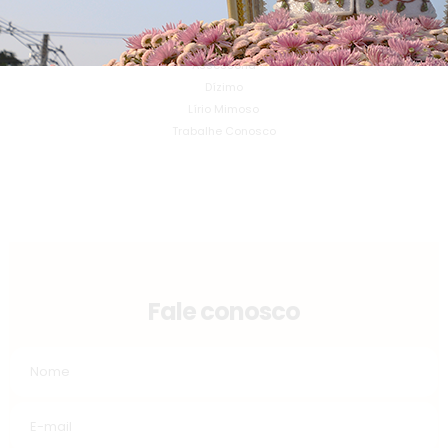
Contato
Assessoria
Dízimo
Lírio Mimoso
Trabalhe Conosco
Fale conosco