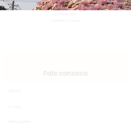
Assessoria
Dízimo
Lírio Mimoso
Trabalhe Conosco
Fale conosco