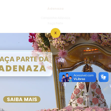
Adenaza
Campanha Adenaza
Faça Parte
X
Dízimo
Seja um Dizimista
Informações
Atendimento
Centro Social de Nazaré
Roteiro Passos da Fé
Memória de Nazaré
Sacramentos
Contato